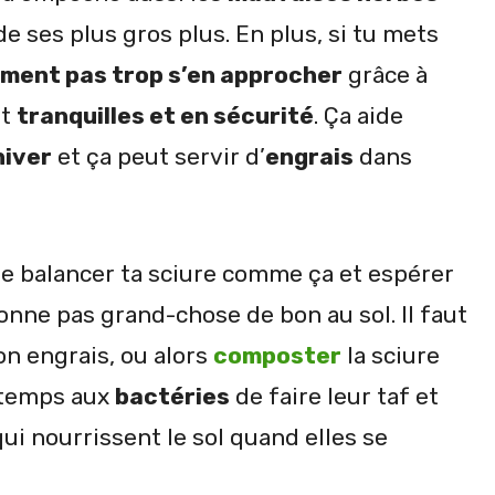
e ses plus gros plus. En plus, si tu mets
iment pas trop s’en approcher
grâce à
nt
tranquilles et en sécurité
. Ça aide
hiver
et ça peut servir d’
engrais
dans
ste balancer ta sciure comme ça et espérer
onne pas grand-chose de bon au sol. Il faut
on engrais, ou alors
composter
la sciure
 temps aux
bactéries
de faire leur taf et
ui nourrissent le sol quand elles se