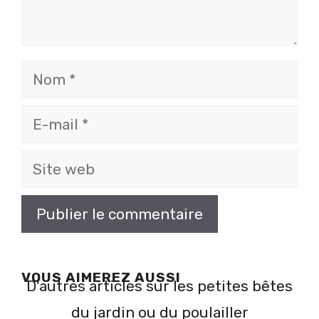
Nom
E-
mail
Site
web
VOUS AIMEREZ AUSSI
D'autres articles sur les petites bêtes
du jardin ou du poulailler